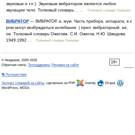
звуковые и т.п.). Звуковым вибратором является любое
звучащее тело. Толковый словарь… …
Толковый словарь Ушакова
ВИБРАТОР
— ВИБРАТОР, а, муж. Часть прибора, аппарата, в к
ром могут возбуждаться колебания. | прил. вибраторный, ая,
ое. Толковый словарь Ожегова. С.И. Ожегов, Н.Ю. Шведова.
1949 1992 …
Толковый словарь Ожегова
© Академик, 2000-2026
18+
Обратная связь:
Техподдержка
,
Реклама на сайте
👣 Путешествия
Экспорт словарей на сайты
, сделанные на PHP,
Joomla,
Drupal,
WordPress, MODx.