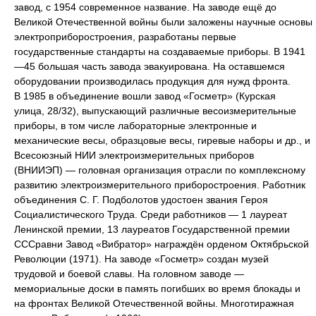
завод, с 1954 современное название. На заводе ещё до
Великой Отечественной войны были заложены научные основы
электроприборостроения, разработаны первые
государственные стандарты на создаваемые приборы. В 1941
—45 большая часть завода эвакуирована. На оставшемся
оборудовании производилась продукция для нужд фронта.
В 1985 в объединение вошли завод «Госметр» (Курская
улица, 28/32), выпускающий различные весоизмерительные
приборы, в том числе лабораторные электронные и
механические весы, образцовые весы, гиревые наборы и др., и
Всесоюзный НИИ электроизмерительных приборов
(ВНИИЭП) — головная организация отрасли по комплексному
развитию электроизмерительного приборостроения. Работник
объединения С. Г. Подболотов удостоен звания Героя
Социалистического Труда. Среди работников — 1 лауреат
Ленинской премии, 13 лауреатов Государственной премии
СССравни Завод «Вибратор» награждён орденом Октябрьской
Революции (1971). На заводе «Госметр» создан музей
трудовой и боевой славы. На головном заводе —
мемориальные доски в память погибших во время блокады и
на фронтах Великой Отечественной войны. Многотиражная