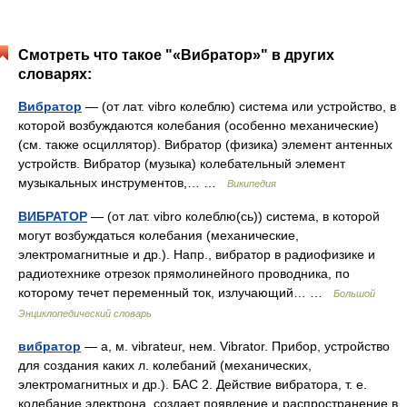
Смотреть что такое "«Вибратор»" в других
словарях:
Вибратор
— (от лат. vibro колеблю) система или устройство, в
которой возбуждаются колебания (особенно механические)
(см. также осциллятор). Вибратор (физика) элемент антенных
устройств. Вибратор (музыка) колебательный элемент
музыкальных инструментов,… …
Википедия
ВИБРАТОР
— (от лат. vibro колеблю(сь)) система, в которой
могут возбуждаться колебания (механические,
электромагнитные и др.). Напр., вибратор в радиофизике и
радиотехнике отрезок прямолинейного проводника, по
которому течет переменный ток, излучающий… …
Большой
Энциклопедический словарь
вибратор
— а, м. vibrateur, нем. Vibrator. Прибор, устройство
для создания каких л. колебаний (механических,
электромагнитных и др.). БАС 2. Действие вибратора, т. е.
колебание электрона, создает появление и распространение в