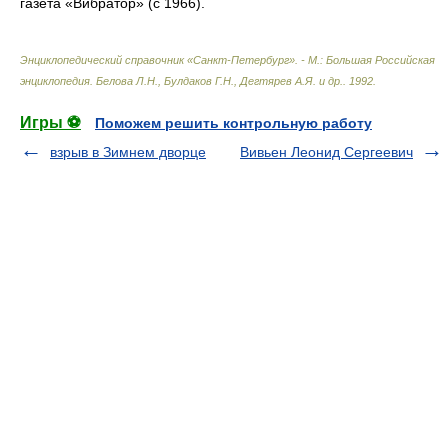
газета «Вибратор» (с 1966).
Энциклопедический справочник «Санкт-Петербург». - М.: Большая Российская
энциклопедия
.
Белова Л.Н., Булдаков Г.Н., Дегтярев А.Я. и др.
.
1992
.
Игры ⚽
Поможем решить контрольную работу
взрыв в Зимнем дворце
Вивьен Леонид Сергеевич